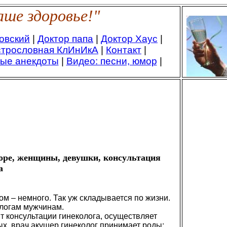
ше здоровье!"
овский
|
Доктор папа
|
Доктор Хаус
|
трословная КлИнИкА
|
Контакт
|
ые анекдоты
|
Видео: песни, юмор
|
торе, женщины, девушки, консультация
а
 – немного. Так уж складывается по жизни.
логам мужчинам.
т консультации гинеколога, осуществляет
х, врач акушер гинеколог принимает роды: