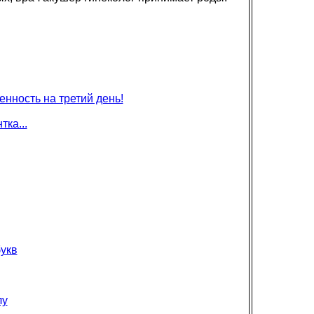
енность на третий день!
ка...
укв
лу