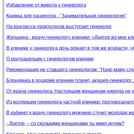
Избавление от живота у гинеколога
Книжка для пациенток - "Занимательная гинекология"
На конгрессе проктологов выступает гинеколог
Женщина - врачу-гинекологу клиники: «Доктор во мне кл
В клинике у гинеколога дочь рожает в том же возрасте, ч
О контрацепции с гинекологом клиники
Рекомендация не ставшего гинекологом: "Надо маму слуша
Блондинка в роддоме клиники плачет, акушер-гинеколог . 
От врача гинеколога: Настоящим женщинам никогда не уда
Из коллекции гинеколога частной клиники: противозача
В кабинет к врачу гинекологу мужчине стучит молодая жен
- Доктор, – со сколькими женщинaми ты имел интим?