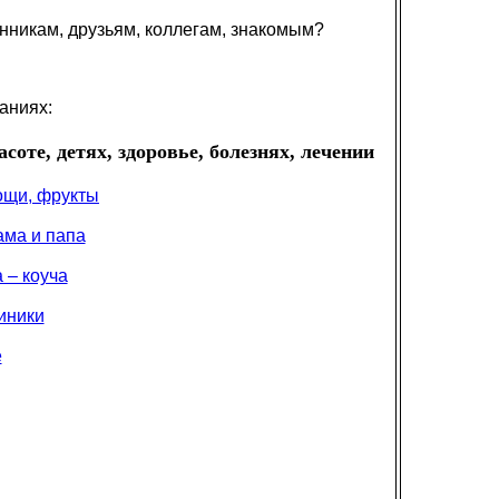
нникам, друзьям, коллегам, знакомым?
аниях:
соте, детях, здоровье, болезнях, лечении
вощи, фрукты
ама и папа
 – коуча
иники
е