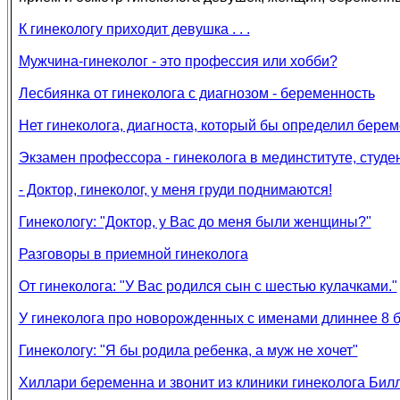
К гинекологу приходит девушка . . .
Мужчина-гинеколог - это профессия или хобби?
Лесбиянка от гинеколога с диагнозом - беременность
Нет гинеколога, диагноста, который бы определил берем
Экзамен профессора - гинеколога в мединституте, студент
- Доктор, гинеколог, у меня груди поднимаются!
Гинекологу: "Доктор, у Вас до меня были женщины?"
Разговоры в приемной гинеколога
От гинеколога: "У Вас родился сын с шестью кулачками."
У гинеколога про новорожденных с именами длиннее 8 б
Гинекологу: "Я бы родила ребенка, а муж не хочет"
Хиллари беременна и звонит из клиники гинеколога Бил