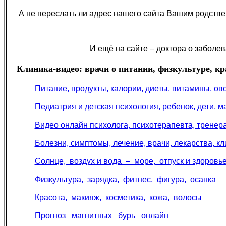
А не переслать ли адрес нашего сайта Вашим родстве
И ещё на сайте – доктора о заболев
Клиника-видео: врачи о питании, физкультуре, кра
Питание, продукты, калории, диеты, витамины, о
Педиатрия и детская психология, ребенок, дети, м
Видео онлайн психолога, психотерапевта, тренера
Болезни, симптомы, лечение, врачи, лекарства, кл
Солнце, воздух и вода – море, отпуск и здоровь
Физкультура, зарядка, фитнес, фигура, осанка
Красота, макияж, косметика, кожа, волосы
Прогноз магнитных бурь онлайн