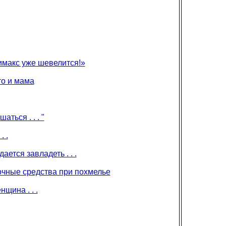
имакс уже шевелится!»
то и мама
ться . . . "
. .
ется завладеть . . .
точные средства при похмелье
щина . . .