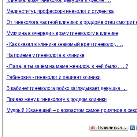
Клиника, врач гинеколог, девушка в кресле . . .
Мединститут, профессор-гинеколог и студентка
От гинеколога частной клиники: в роддоме отец смотрит
Мужчина в очереди к врачу гинекологу в клинике
- Как сказал в клинике знакомый врач гинеколог, . . .
На приеме у гинеколога в клинике
- Папа, а ты зачем на маме женился, в ней было . . . ?
Рабинович - гинеколог и пациент клиники
В кабинет гинеколога робко заглядывает девушка . . .
Привез жену к гинекологу в роддом клиники
Мудрый Жванецкий – c возрастом самое приятное в сексе 
Поделиться…