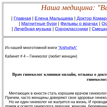
Наша медицина: "Ва
|
Главная
|
Елена Малышева
|
Доктор Комар
|
Магнитные бури
|
Фильмы о врачах
|
Ос
|
Лечебная музыка
|
Одноклассники
|
Смешн
Из нашей многотомной книги
"КлИнИкА"
Кабинет # 4 – Гинеколог (любит женщин)
Врач гинеколог клиники онлайн, отзывы о док
гинеколог
Мечтающих в юности стать хорошим врачом гинекологом
Причем, часто женщины доверяют свое здоровье гинеко
Но ни один гинеколог не жалуется на жизнь. И проводи
прием и осмотр гинеколога девушек, женщин, беременны