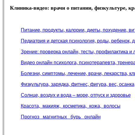
Клиника-видео: врачи о питании, физкультуре, кра
Питание, продукты, калории, диеты, похудение, в
Педиатрия и детская психология, роды, ребенок, д
Зрение: проверка онлайн, тесты, профилактика и 
Видео онлайн психолога, психотерапевта, тренера
Болезни, симптомы, лечение, врачи, лекарства, кл
Физкультура, зарядка, фитнес, фигура, вес, осанка
Солнце, воздух и вода – море, отпуск и здоровье
Красота, макияж, косметика, кожа, волосы
Прогноз магнитных бурь онлайн