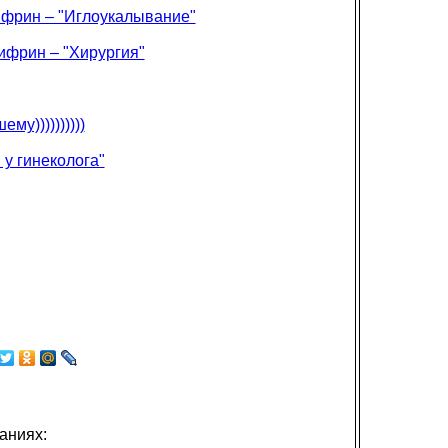
ифрин – "Иглоукалывание"
ифрин – "Хирургия"
у))))))))))
у гинеколога"
аниях: