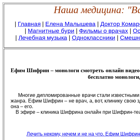
Наша медицина: "Ва
|
Главная
|
Елена Малышева
|
Доктор Комар
|
Магнитные бури
|
Фильмы о врачах
|
Ос
|
Лечебная музыка
|
Одноклассники
|
Смешн
Ефим Шифрин – монологи смотреть онлайн виде
бесплатно монологи
Многие дипломированные врачи стали известным
жанра. Ефим Шифрин – не врач, а, вот, клинику свою 
она – его.
В эфире – клиника Шифрина онлайн при Шифрин-теат
Лечить некому, нечем и не на что. Ефим Шифрин