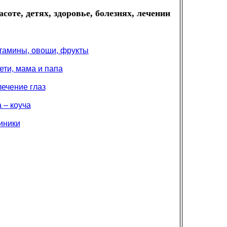
соте, детях, здоровье, болезнях, лечении
итамины, овощи, фрукты
ети, мама и папа
лечение глаз
 – коуча
иники