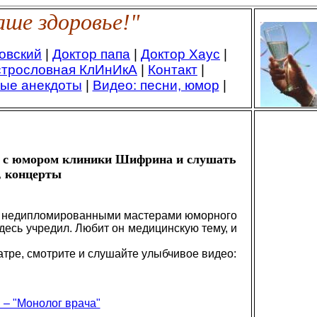
ше здоровье!"
овский
|
Доктор папа
|
Доктор Хаус
|
трословная КлИнИкА
|
Контакт
|
ые анекдоты
|
Видео: песни, юмор
|
о с юмором клиники Шифрина и слушать
, концерты
и недипломированными мастерами юморного
здесь учредил. Любит он медицинскую тему, и
ре, смотрите и слушайте улыбчивое видео:
 – "Монолог врача"