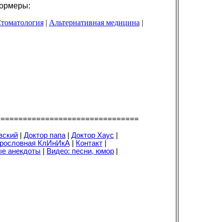
меры:
томатология
|
Альтернативная медицина
|
================================
вский
|
Доктор папа
|
Доктор Хаус
|
рословная КлИнИкА
|
Контакт
|
е анекдоты
|
Видео: песни, юмор
|