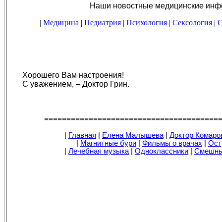
Наши новостные медицинские инфор
|
Медицина
|
Педиатрия
|
Психология
|
Сексология
|
С
Хорошего Вам настроения!
С уважением, – Доктор Грин.
=======================================
|
Главная
|
Елена Малышева
|
Доктор Комаро
|
Магнитные бури
|
Фильмы о врачах
|
Ост
|
Лечебная музыка
|
Одноклассники
|
Смешны