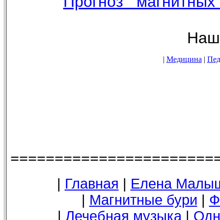
Прогноз магнитных
Наши новостные 
|
Медицина
|
Пед
=======================
|
Главная
|
Елена Малы
|
Магнитные бури
|
Ф
|
Лечебная музыка
|
Одн