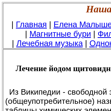
Наша 
|
Главная
|
Елена Малыш
|
Магнитные бури
|
Фил
|
Лечебная музыка
|
Одно
Лечение йодом щитовидно
Из Википедии - свободной
(общеупотребительное) назв
таблицы химических элемен