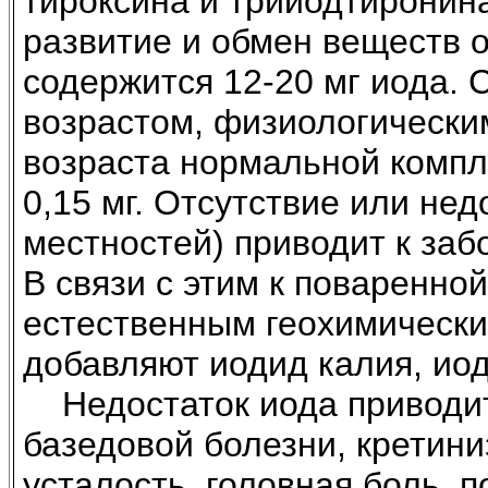
тироксина и трииодтиронин
развитие и обмен веществ о
содержится 12-20 мг иода. 
возрастом, физиологическим
возраста нормальной компле
0,15 мг. Отсутствие или нед
местностей) приводит к заб
В связи с этим к поваренно
естественным геохимически
добавляют иодид калия, иод
Недостаток иода приводит
базедовой болезни, кретини
усталость, головная боль, 