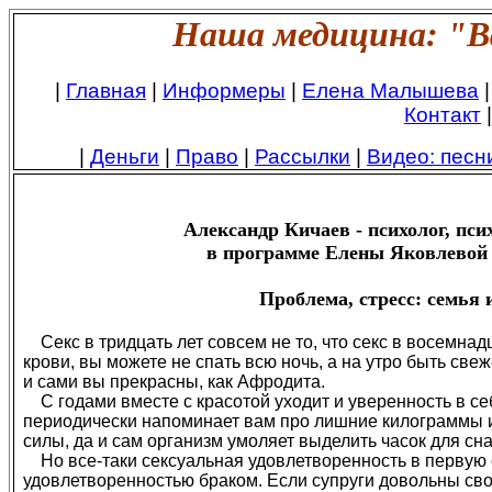
Наша медицина: "В
|
Главная
|
Информеры
|
Елена Малышева
Контакт
|
|
Деньги
|
Право
|
Рассылки
|
Видео: песн
Александр Кичаев - психолог, псих
в программе Елены Яковлевой
Проблема, стресс: семья 
Секс в тридцать лет совсем не то, что секс в восемна
крови, вы можете не спать всю ночь, а на утро быть св
и сами вы прекрасны, как Афродита.
С годами вместе с красотой уходит и уверенность в се
периодически напоминает вам про лишние килограммы и
силы, да и сам организм умоляет выделить часок для сна,
Но все-таки сексуальная удовлетворенность в первую 
удовлетворенностью браком. Если супруги довольны св