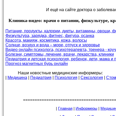
И ещё на сайте доктора о заболева
Клиника-видео: врачи о питании, физкультуре, кра
Питание, продукты, калории, диеты, витамины, овощи, 
Физкультура, зарядка, фитнес, фигура, осанка
Красота, макияж, косметика, кожа, волосы
Солнце, воздух и вода – море, отпуск и здоровье
Видео онлайн психолога, психотерапевта, тренера - коу
Болезни, симптомы, лечение, врачи, лекарства, клиники
Педиатрия и детская психология, ребенок, дети, мама и 
Прогноз магнитных бурь онлайн
Наши новостные медицинские информеры:
|
Медицина
|
Педиатрия
|
Психология
|
Сексология
|
Стом
=======================================
|
Главная
|
Информеры
|
Медицин