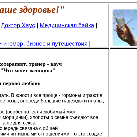
аше здоровье!"
|
Доктор Хаус
|
Медицинская байка
|
и и юмор, бизнес и путешествия
|
отерапевт, тренер - коуч
 "Что хочет женщина"
и первая любовь
дцать. В юности все проще - гормоны играют в
ежее розы, впереди большие надежды и планы,
бе (особенно, если любимый муж
 морщинки), хлопоты о семье съедают все
 а не для секса.
очередь связана с общей
оими интимными отношениями, то это создает