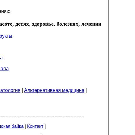
ниях:
соте, детях, здоровье, болезнях, лечении
фрукты
ча
папа
атология
|
Альтернативная медицина
|
================================
ская байка
|
Контакт
|