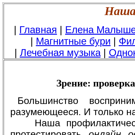
Наша 
|
Главная
|
Елена Малыш
|
Магнитные бури
|
Фил
|
Лечебная музыка
|
Одно
Зрение: проверка
Большинство воспри
разумеющееся. И только н
Наша профилактичес
протестировать
онлайн о